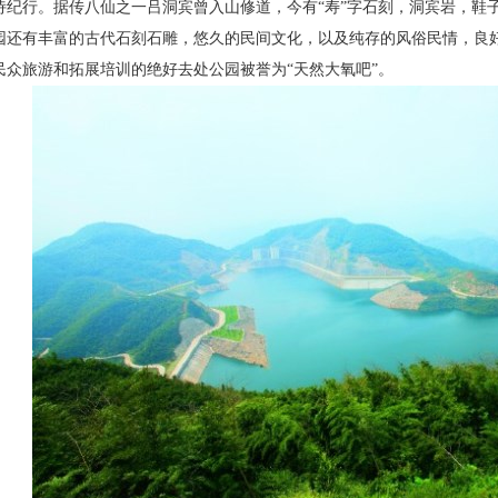
诗纪行。据传八仙之一吕洞宾曾入山修道，今有“寿”字石刻，洞宾岩，鞋子
园还有丰富的古代石刻石雕，悠久的民间文化，以及纯存的风俗民情，良
民众旅游和拓展培训的绝好去处公园被誉为“天然大氧吧”。