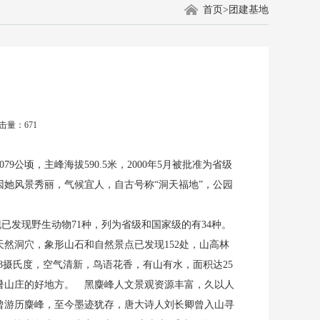
首页
>
团建基地
击量：671
公顷，主峰海拔590.5米，2000年5月被批准为省级
她风景秀丽，气候宜人，自古号称“洞天福地”，公园
已发现野生动物71种，列为省级和国家级的有34种。
然洞穴，象形山石和自然景点已发现152处，山高林
8摄氏度，空气清新，鸟语花香，有山有水，面积达25
避暑山庄的好地方。 黑麋峰人文景观资源丰富，久以人
曾游历麋峰，至今墨迹犹存，唐大诗人刘长卿曾入山寻