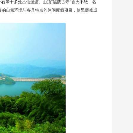
石等十多处吕仙遗迹。山顶“黑麋古寺”香火不绝，名
好的自然环境与各具特点的休闲度假项目，使黑麋峰成