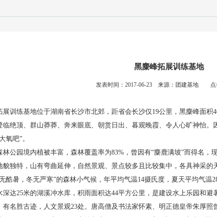
黑麋峰拓展训练基地
发表时间：2017-06-23 来源：团建基地 点
展训练基地位于湖南省长沙市北郊，距省会长沙仅19公里，黑麋峰面积4079
登临绝顶、群山莽莽、奔来眼底、朝赏日出、暮观晚霞、令人心旷神怡。因
大氧吧”。
森林公园境内植被丰富，森林覆盖率为83%，曾因有“麋鹿满坡”而得名，现
地貌独特，山有弯曲延伸，自然景观、景点较多且比较集中，各具神采的天
夏无酷暑，冬无严寒”的森林小气候，年平均气温14摄氏度，夏天平均气温2
水深达25米的湖溪冲水库，积雨面积达44平方公里，是建设水上乐园和
。有名胜古迹，人文景观23处。唐高僧及书法家怀素、明正德皇帝朱厚照