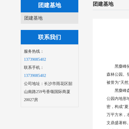
团建基地
团建基地
团建基地
联系我们
服务热线：
13739085402
黑麋峰拓
联系手机：
森林公园。
13739085402
被誉为“天然
公司地址：长沙市雨花区韶
黑麋峰
山南路259号香颂国际商厦
公园内地形
20027房
密，构成“
万平方米，
文鼎盛著称