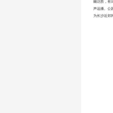
幽访胜，有
声远播。公
为长沙近郊