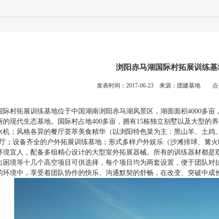
浏阳赤马湖国际村拓展训练基
发表时间：2017-06-23 来源：团建基地 点
国际村拓展训练基地位于中国湖南浏阳赤马湖风景区，湖面面积4000多亩，
丽的现代生态基地。国际村占地400多亩，拥有15栋独立别墅以及大型的
水机；风格各异的餐厅荟萃美食精华（以浏阳特色菜为主：黑山羊、土鸡、
舞厅；设备齐全的户外拓展训练基地；形式多样户外娱乐（沙滩排球、篝火晚
环境宜人，配备多组精心设计的大型室外拓展器械。所有的训练器材都是
出困境等十几个高空项目可供选择，每个项目均为两套设置，便于团队对
的环境中，享受着团队协作的快乐、沟通默契的舒畅，在改变、突破中成