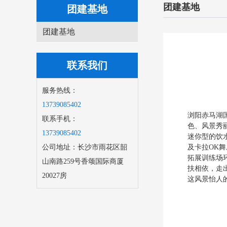
团建基地
团建基地
团建基地
联系我们
服务热线：
13739085402
浏阳赤马湖
联系手机：
色、风景秀
13739085402
迷你型的饮
及卡拉OK
公司地址：长沙市雨花区韶
拓展训练场
山南路259号香颂国际商厦
扶相依，走
20027房
这风景怡人