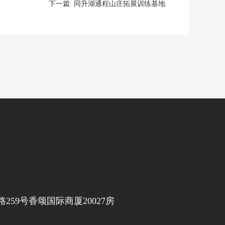
下一篇:
同升湖通程山庄拓展训练基地
59号香颂国际商厦20027房