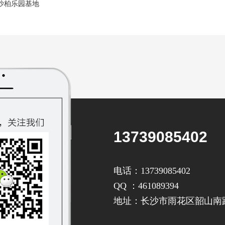
沙柏乐园基地
13739085402
电话：13739085402
QQ ：461089394
地址：长沙市雨花区韶山南路2